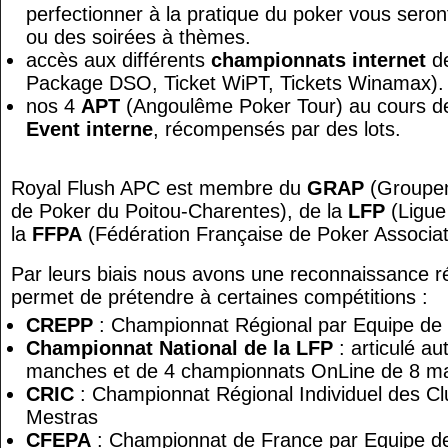
perfectionner à la pratique du poker vous seront
ou des soirées à thèmes.
accès aux différents
championnats internet
de
Package DSO, Ticket WiPT, Tickets Winamax).
nos 4
APT
(Angoulême Poker Tour) au cours de
Event interne
, récompensés par des lots.
Royal Flush APC est membre du
GRAP
(Groupem
de Poker du Poitou-Charentes),
de la
LFP
(Ligue
la
FFPA
(Fédération Française de Poker Associati
Par leurs biais nous avons une reconnaissance ré
permet de prétendre à certaines compétitions :
CREPP
: Championnat Régional par Equipe de
Championnat National de la LFP
: articulé a
manches et de 4 championnats OnLine de 8 m
CRIC
: Championnat Régional Individuel des C
Mestras
CFEPA
: Championnat de France par Equipe de