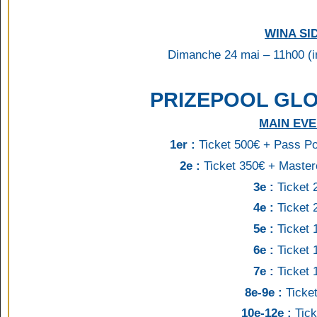
WINA SI
Dimanche 24 mai – 11h00 (in
PRIZEPOOL GLOB
MAIN EV
1er :
Ticket 500€ + Pass P
2e :
Ticket 350€ +
Masterc
3e :
Ticket 
4e :
Ticket
5e :
Ticket
6e :
Ticket
7e :
Ticket
8e-9e :
Ticke
10e-12e :
Tick