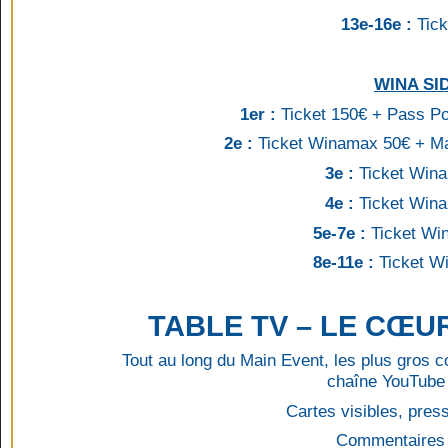
13e-16e :
Tick
WINA SI
1er :
Ticket 150€ + Pass P
2e :
Ticket Winamax 50€ +
Ma
3e :
Ticket Win
4e :
Ticket Win
5e-7e :
Ticket W
8e-11e :
Ticket 
TABLE TV – LE CŒU
Tout au long du Main Event, les plus gros co
chaîne YouTube 
Cartes visibles, pre
Commentaires 