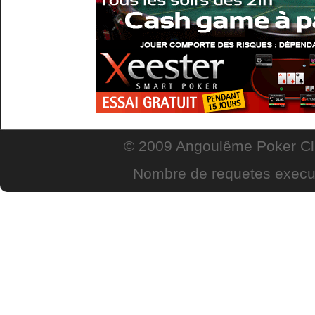
© 2009 Angoulême Poker Clu
Nombre de requetes execut