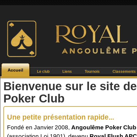
Accueil
Le club
Liens
Tournois
Classements
Bienvenue sur le site 
Poker Club
Une petite présentation rapide...
Fondé en Janvier 2008,
Angoulême Poker Club
(association Loi 1901), devenu
Royal Flush APC