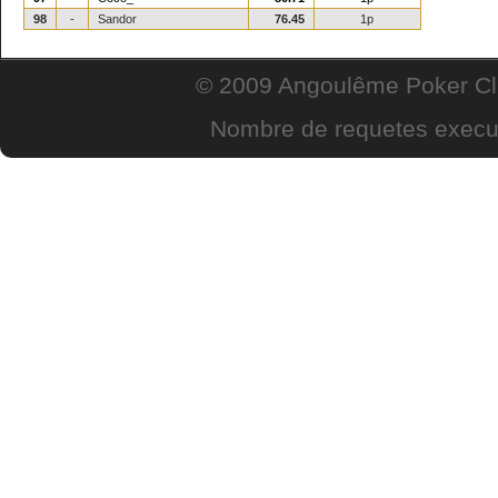
98
-
Sandor
76.45
1p
© 2009 Angoulême Poker Clu
Nombre de requetes execut