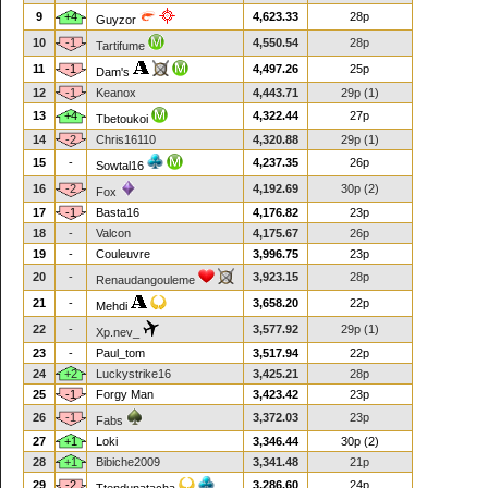
9
+4
4,623.33
28p
Guyzor
10
-1
4,550.54
28p
Tartifume
11
-1
4,497.26
25p
Dam's
12
-1
Keanox
4,443.71
29p (1)
13
+4
4,322.44
27p
Tbetoukoi
14
-2
Chris16110
4,320.88
29p (1)
15
-
4,237.35
26p
Sowtal16
16
-2
4,192.69
30p (2)
Fox
17
-1
Basta16
4,176.82
23p
18
-
Valcon
4,175.67
26p
19
-
Couleuvre
3,996.75
23p
20
-
3,923.15
28p
Renaudangouleme
21
-
3,658.20
22p
Mehdi
22
-
3,577.92
29p (1)
Xp.nev_
23
-
Paul_tom
3,517.94
22p
24
+2
Luckystrike16
3,425.21
28p
25
-1
Forgy Man
3,423.42
23p
26
-1
3,372.03
23p
Fabs
27
+1
Loki
3,346.44
30p (2)
28
+1
Bibiche2009
3,341.48
21p
29
-2
3,286.60
24p
Ttendunatacha