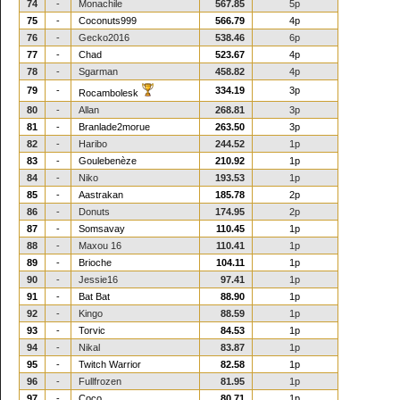
74
-
Monachile
567.85
5p
75
-
Coconuts999
566.79
4p
76
-
Gecko2016
538.46
6p
77
-
Chad
523.67
4p
78
-
Sgarman
458.82
4p
79
-
334.19
3p
Rocambolesk
80
-
Allan
268.81
3p
81
-
Branlade2morue
263.50
3p
82
-
Haribo
244.52
1p
83
-
Goulebenèze
210.92
1p
84
-
Niko
193.53
1p
85
-
Aastrakan
185.78
2p
86
-
Donuts
174.95
2p
87
-
Somsavay
110.45
1p
88
-
Maxou 16
110.41
1p
89
-
Brioche
104.11
1p
90
-
Jessie16
97.41
1p
91
-
Bat Bat
88.90
1p
92
-
Kingo
88.59
1p
93
-
Torvic
84.53
1p
94
-
Nikal
83.87
1p
95
-
Twitch Warrior
82.58
1p
96
-
Fullfrozen
81.95
1p
97
-
Coco_
80.71
1p