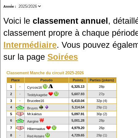
Année :
Voici le
classement annuel
, détail
classement propre à chaque période
Intermédiaire
. Vous pouvez égaleme
sur la page
Soirées
Classement Manche du circuit 2025-2026
Place
Pseudo
Points
Parties (jokers)
1
-
6,325.13
28p
Cyrcos16
2
-
5,607.93
27p
Teddykagebe
3
-
Brucelee16
5,410.04
32p (4)
4
+1
5,114.54
29p (1)
Bruyes
5
-1
Mr.kaktus
5,097.91
30p (2)
6
+1
5,001.28
28p
Aargine
7
-1
4,979.20
26p
Hibernaatus
8
-
4,729.65
29p (1)
Red Astaire