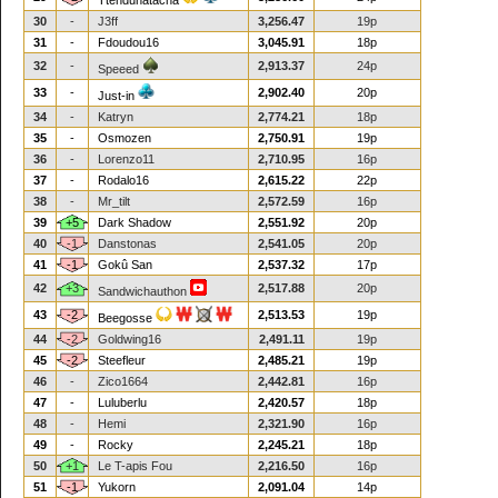
30
-
J3ff
3,256.47
19p
31
-
Fdoudou16
3,045.91
18p
32
-
2,913.37
24p
Speeed
33
-
2,902.40
20p
Just-in
34
-
Katryn
2,774.21
18p
35
-
Osmozen
2,750.91
19p
36
-
Lorenzo11
2,710.95
16p
37
-
Rodalo16
2,615.22
22p
38
-
Mr_tilt
2,572.59
16p
39
+5
Dark Shadow
2,551.92
20p
40
-1
Danstonas
2,541.05
20p
41
-1
Gokû San
2,537.32
17p
42
+3
2,517.88
20p
Sandwichauthon
43
-2
2,513.53
19p
Beegosse
44
-2
Goldwing16
2,491.11
19p
45
-2
Steefleur
2,485.21
19p
46
-
Zico1664
2,442.81
16p
47
-
Luluberlu
2,420.57
18p
48
-
Hemi
2,321.90
16p
49
-
Rocky
2,245.21
18p
50
+1
Le T-apis Fou
2,216.50
16p
51
-1
Yukorn
2,091.04
14p