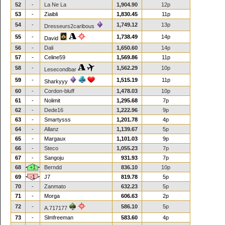
52
-
La Ne La
1,904.90
12p
53
-
Ziaibli
1,830.45
11p
54
-
1,749.12
13p
Dresseurs2caribous
55
-
1,738.49
14p
David
56
-
Dali
1,650.60
14p
57
-
Celine59
1,569.86
11p
58
-
1,562.29
10p
Lesecondbar
59
-
1,515.19
11p
Sharkyyy
60
-
Cordon-bluff
1,478.03
10p
61
-
Nolimit
1,295.68
7p
62
-
Dede16
1,222.96
9p
63
-
Smartysss
1,201.78
4p
64
-
Allanz
1,139.67
5p
65
-
Margaux
1,101.03
9p
66
-
Steco
1,055.23
7p
67
-
Sangoju
931.93
7p
68
+1
Berndd
836.10
10p
69
-1
J7
819.78
5p
70
-
Zanmato
632.23
5p
71
-
Morga
606.63
2p
72
-
586.10
5p
A.717177
73
-
Slmfreeman
583.60
4p