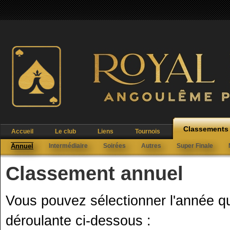
Classements
Accueil
Le club
Liens
Tournois
Annuel
Intermédiaire
Soirées
Autres
Super Finale
Classement annuel
Vous pouvez sélectionner l'année que
déroulante ci-dessous :