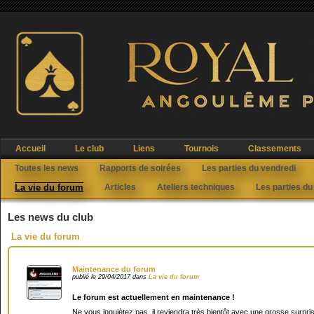
Accueil
Le club
Liens
Tournois
Classements
Toutes les news
Rapports de soirées
Les parties du vendredi
La vie du forum
Articles
Ateliers techniques
Les parties du
Les news du club
La vie du forum
Maintenance du forum
publié le 29/04/2017 dans
La vie du forum
Le forum est actuellement en maintenance !
Ne vous inquiètez pas, il reviendra très bientôt avec une grosse surpris