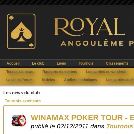
Accueil
Le club
Liens
Tournois
Classements
Toutes les news
Rapports de soirées
Les parties du vendredi
La vie du forum
Articles
Ateliers techniques
Les parties du 
Les news du club
Tournois extérieurs
WINAMAX POKER TOUR - Eta
publié le 02/12/2011 dans
Tournois