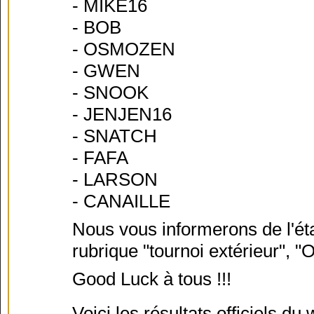
- MIKE16
- BOB
- OSMOZEN
- GWEN
- SNOOK
- JENJEN16
- SNATCH
- FAFA
- LARSON
- CANAILLE
Nous vous informerons de l'éta
rubrique "tournoi extérieur", 
Good Luck à tous !!!
Voici les résultats officiels du