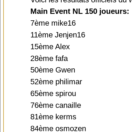
Main Event NL 150 joueurs:
7ème mike16
11ème Jenjen16
15ème Alex
28ème fafa
50ème Gwen
52ème philimar
65ème spirou
76ème canaille
81ème kerms
84ème osmozen