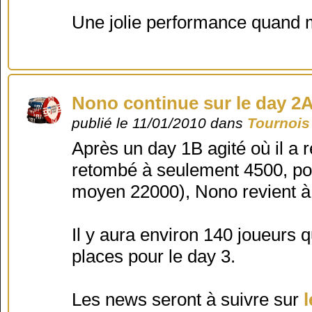
Une jolie performance quand m
Nono continue sur le day 2A 
publié le 11/01/2010 dans
Tournois
Après un day 1B agité où il a 
retombé à seulement 4500, pour
moyen 22000), Nono revient à 
Il y aura environ 140 joueurs 
places pour le day 3.
Les news seront à suivre sur
l