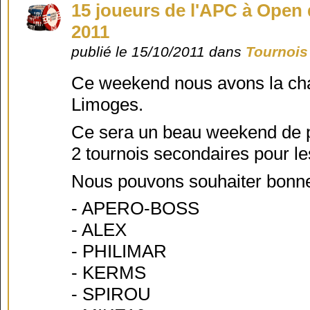
15 joueurs de l'APC à Open 
2011
publié le 15/10/2011 dans
Tournois
Ce weekend nous avons la cha
Limoges.
Ce sera un beau weekend de po
2 tournois secondaires pour l
Nous pouvons souhaiter bonne
- APERO-BOSS
- ALEX
- PHILIMAR
- KERMS
- SPIROU