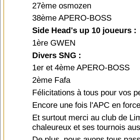
27ème osmozen
38ème APERO-BOSS
Side Head's up 10 joueurs :
1ère GWEN
Divers SNG :
1er et 4ème APERO-BOSS
2ème Fafa
Félicitations à tous pour vos p
Encore une fois l'APC en force 
Et surtout merci au club de Li
chaleureux et ses tournois aus
De plus, nous avons tous pass