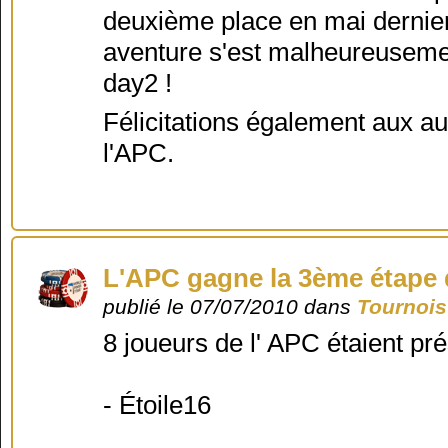
deuxième place en mai dernier 
aventure s'est malheureusemen
day2 !
Félicitations également aux a
l'APC.
L'APC gagne la 3ème étape
publié le 07/07/2010 dans
Tournois
8 joueurs de l' APC étaient pr
- Étoile16