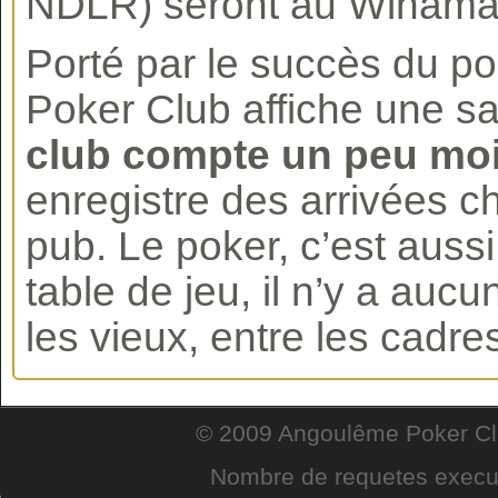
NDLR) seront au Winamax 
Porté par le succès du po
Poker Club affiche une sa
club compte un peu moi
enregistre des arrivées c
pub. Le poker, c’est aussi 
table de jeu, il n’y a aucu
les vieux, entre les cadre
© 2009 Angoulême Poker Clu
Nombre de requetes execut