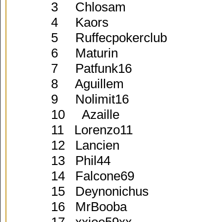
3 Chlosam
4 Kaors
5 Ruffecpokerclub
6 Maturin
7 Patfunk16
8 Aguillem
9 Nolimit16
10 Azaille
11 Lorenzo11
12 Lancien
13 Phil44
14 Falcone69
15 Deynonichus
16 MrBooba
17 xxjoe59xx