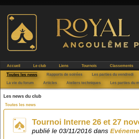
Accueil
Le club
Liens
Tournois
Classements
Toutes les news
Rapports de soirées
Les parties du vendredi
La vie du forum
Articles
Ateliers techniques
Les parties du 
Les news du club
Toutes les news
Tournoi Interne 26 et 27 no
publié le 03/11/2016 dans
Evénemen